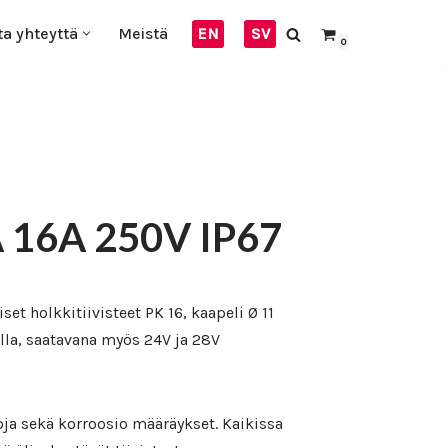
ta yhteyttä
Meistä
EN
SV
0
16A 250V IP67
et holkkitiivisteet PK 16, kaapeli Ø 11
lla, saatavana myös 24V ja 28V
ja sekä korroosio määräykset. Kaikissa