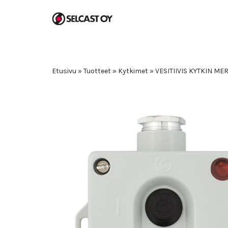
Siirry
suoraan
sisältöön
Etusivu
»
Tuotteet
»
Kytkimet
»
VESITIIVIS KYTKIN ME