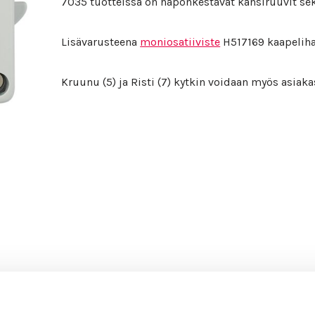
7035 tuotteissa on haponkestävät kansiruuvit sekä
Lisävarusteena
moniosatiiviste
H517169 kaapeliha
Kruunu (5) ja Risti (7) kytkin voidaan myös asia
ehdot