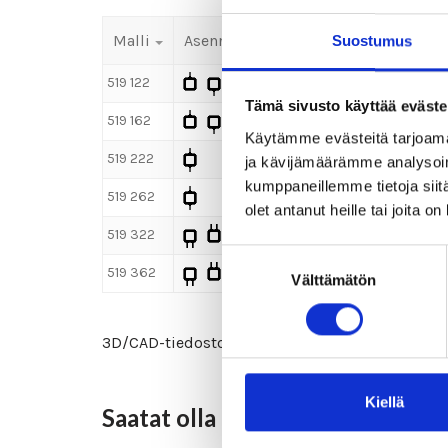
Malli
Asennus
Tilausnro
Merimall
Suostumus
519 122
2005531
RAL-7035
Tämä sivusto käyttää eväste
519 162
2005541
RAL-7035
Käytämme evästeitä tarjoama
519 222
2005532
RAL-7035
ja kävijämäärämme analysoim
kumppaneillemme tietoja siitä
519 262
2005542
RAL-7035
olet antanut heille tai joita o
519 322
2005539
RAL-7035
Suostumuksen
519 362
2005549
RAL-7035
Välttämätön
valinta
3D/CAD-tiedostot saatavilla pyynnöstä. Ota yht
Kiellä
Saatat olla kiinnostunut...