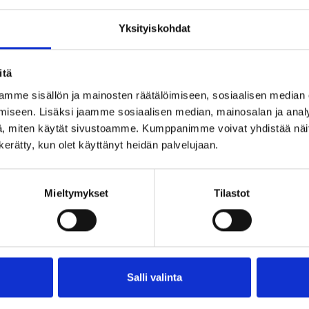
i
Kytkin
Brown Marine model
Kuvaus
P
Yksityiskohdat
2-pole
7228271
0,
itä
Change over 6/1)
7228281
0,
mme sisällön ja mainosten räätälöimiseen, sosiaalisen median
2-pole
7228272
0,
iseen. Lisäksi jaamme sosiaalisen median, mainosalan ja analy
, miten käytät sivustoamme. Kumppanimme voivat yhdistää näitä t
Change over 6/1
7228282
0,
n kerätty, kun olet käyttänyt heidän palvelujaan.
2-pole
7228279
0,
Change over 6/1
7228289
0,
Mieltymykset
Tilastot
eyttä osoitteeseen
selcast@selcast.fi
Salli valinta