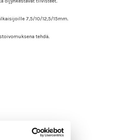
 öljynkestävät tiivisteet.
lkaisijoille 7,5/10/12,5/15mm.
kastoivomuksena tehdä.