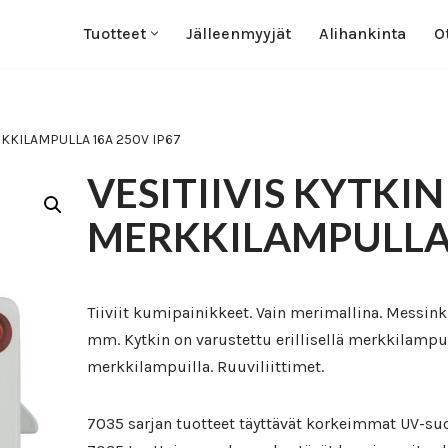
Tuotteet
Jälleenmyyjät
Alihankinta
O
RKKILAMPULLA 16A 250V IP67
VESITIIVIS KYTKIN
MERKKILAMPULLA 
Tiiviit kumipainikkeet. Vain merimallina. Messinkis
mm. Kytkin on varustettu erillisellä merkkilampu
merkkilampuilla. Ruuviliittimet.
7035 sarjan tuotteet täyttävät korkeimmat UV-suo