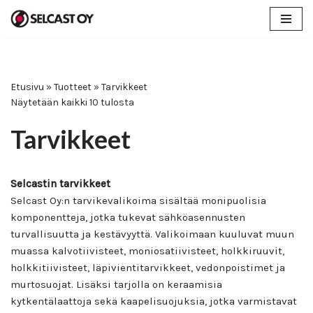
Siirry
suoraan
sisältöön
Etusivu
»
Tuotteet
»
Tarvikkeet
Näytetään kaikki 10 tulosta
Tarvikkeet
Selcastin tarvikkeet
Selcast Oy:n tarvikevalikoima sisältää monipuolisia
komponentteja, jotka tukevat sähköasennusten
turvallisuutta ja kestävyyttä. Valikoimaan kuuluvat muun
muassa kalvotiivisteet, moniosatiivisteet, holkkiruuvit,
holkkitiivisteet, läpivientitarvikkeet, vedonpoistimet ja
murtosuojat. Lisäksi tarjolla on keraamisia
kytkentälaattoja sekä kaapelisuojuksia, jotka varmistavat