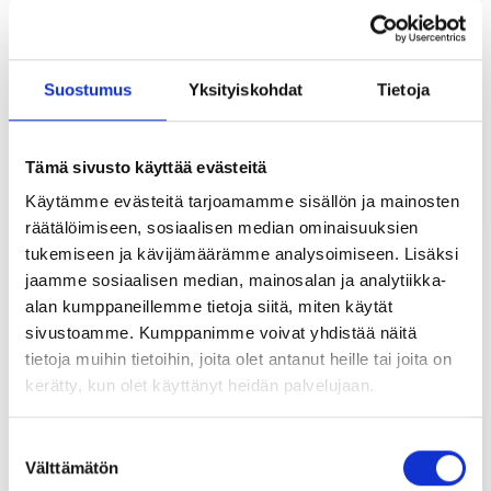
Suostumus
Yksityiskohdat
Tietoja
KALVOTIIVISTE IP44
KAAPELISUOJUS
Tämä sivusto käyttää evästeitä
Käytämme evästeitä tarjoamamme sisällön ja mainosten
räätälöimiseen, sosiaalisen median ominaisuuksien
tukemiseen ja kävijämäärämme analysoimiseen. Lisäksi
jaamme sosiaalisen median, mainosalan ja analytiikka-
alan kumppaneillemme tietoja siitä, miten käytät
sivustoamme. Kumppanimme voivat yhdistää näitä
tietoja muihin tietoihin, joita olet antanut heille tai joita on
kerätty, kun olet käyttänyt heidän palvelujaan.
Suostumuksen
KYTKENTÄLAATTA
Välttämätön
valinta
2,5mm²
KERAAMINEN