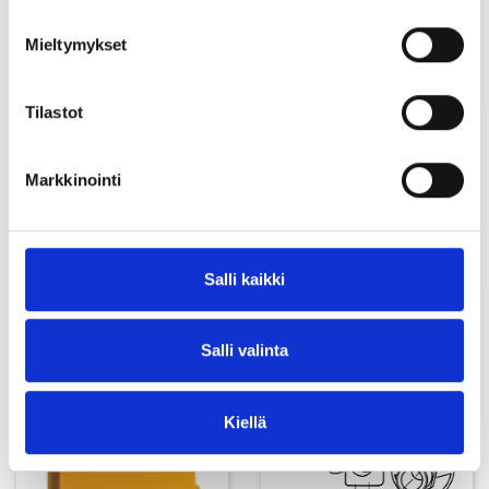
KYTKENTÄLAATTA
2,5mm²
Mieltymykset
Tilastot
Markkinointi
Salli kaikki
MONIOSATIIVISTEET IP67
LÄPIVIENTITARVIKKEITA
Salli valinta
Kiellä