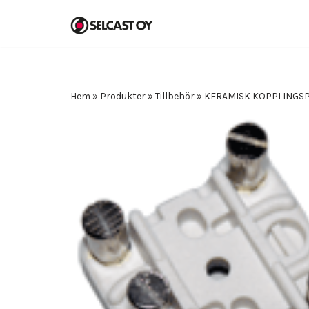
Hoppa
till
innehåll
Hem
»
Produkter
»
Tillbehör
»
KERAMISK KOPPLINGSP