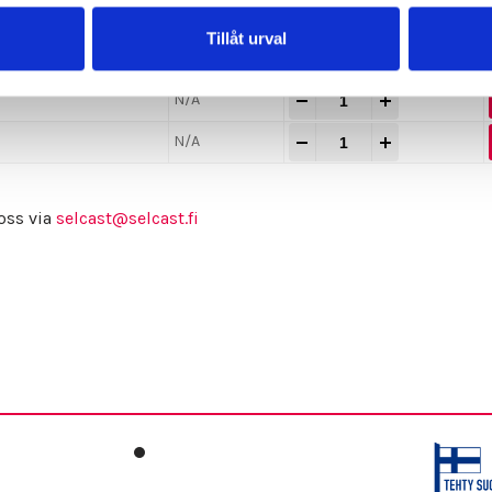
rivning
Vikt
Antal
Tillåt urval
-
+
N/A
-
+
N/A
-
+
N/A
oss via
selcast@selcast.fi