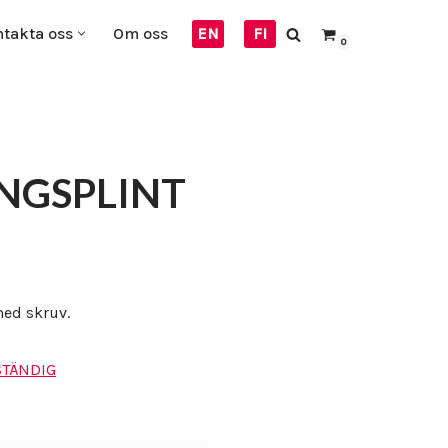
takta oss
Om oss
EN
FI
0
NGSPLINT
med skruv.
TÄNDIG