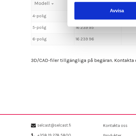
Modell
Order nr
Besk
Avvisa
4-polig
16 239 94
5-polig
16 239 95
6-polig
16 239 96
3D/CAD-filer tillgängliga på begäran. Kontakta 
selcast@selcast.fi
Kontakta oss
+358 19 278 5800
Produkter