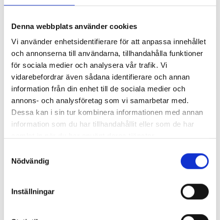
helheten.
Denna webbplats använder cookies
Vi använder enhetsidentifierare för att anpassa innehållet
och annonserna till användarna, tillhandahålla funktioner
för sociala medier och analysera vår trafik. Vi
vidarebefordrar även sådana identifierare och annan
information från din enhet till de sociala medier och
annons- och analysföretag som vi samarbetar med.
LED-4700 3,1W & 6,3W
Dessa kan i sin tur kombinera informationen med annan
LED LAMPA I ROSTFRITT
IP67
STÅL 6,3W & 3,1W IP67
information som du har tillhandahållit eller som de har
samlat in när du har använt deras tjänster.
Samtyckesval
Nödvändig
Inställningar