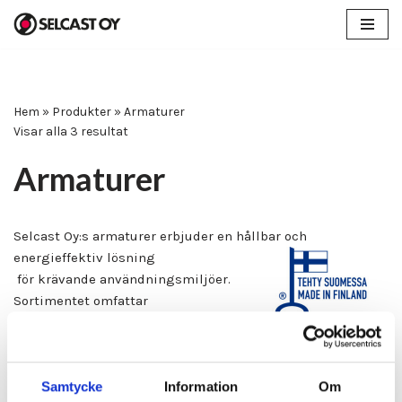
Hoppa
till
innehåll
Hem
»
Produkter
»
Armaturer
Visar alla 3 resultat
Armaturer
Selcast Oy:s armaturer erbjuder en hållbar och
energieffektiv lösning
för krävande användningsmiljöer.
Sortimentet omfattar
LED‑armaturer i olika effektklasser
(3–21 W) med kapslingsklasser
från IP55 till IP67. De lämpar sig för både industri- och
Samtycke
Information
Om
marinmiljöer, och reservdelar samt tillbehör kompletterar