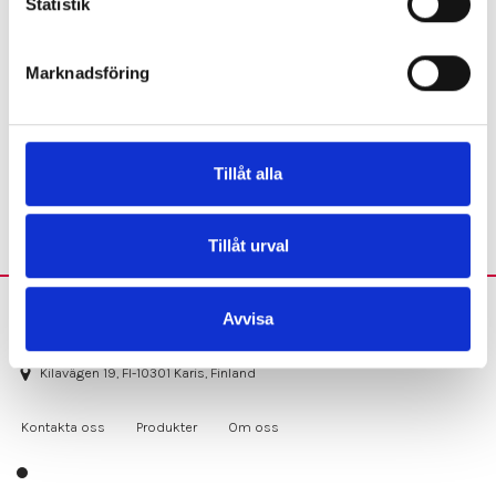
Statistik
Marknadsföring
LED-LAMPORS
RESERVDELAR OCH
TILLBEHÖR
Tillåt alla
Tillåt urval
selcast@selcast.fi
Avvisa
+358 19 278 5800
Kilavägen 19, FI-10301 Karis, Finland
Kontakta oss
Produkter
Om oss