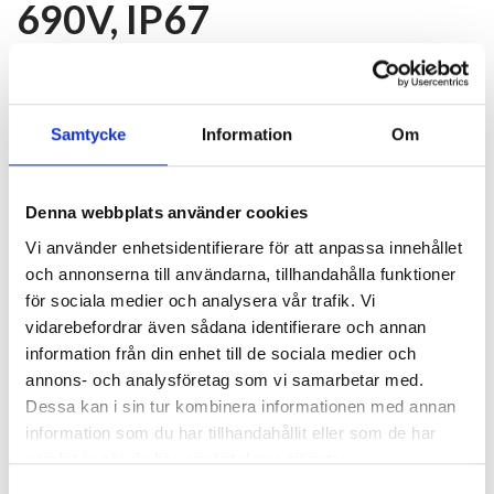
690V, IP67
Endast i marint utförande. Vattentät brytare. Mässing PG16
holktätning, kabel Ø 11 mm. Vridbrytaren skyddad mot
Samtycke
Information
Om
utomstående faror med skyddskrans. Syrefasta
lockskruvar. Olje- och väderbeständiga tätningar. Fås som
Grå eller brun. Skruvkontakt. 2-POLIG ­CHANGE-OVER, 20A,
Denna webbplats använder cookies
690V, IP67
Vi använder enhetsidentifierare för att anpassa innehållet
och annonserna till användarna, tillhandahålla funktioner
Schematic diagram (
135.04 kB
)
för sociala medier och analysera vår trafik. Vi
vidarebefordrar även sådana identifierare och annan
Gråa RAL-7035 seriens produkter uppfyller de högsta UV
information från din enhet till de sociala medier och
samt korrosionsskydds-bestämmelser. Alla 7035 produkter
annons- och analysföretag som vi samarbetar med.
har som standard syrefasta lockskruvar och
Dessa kan i sin tur kombinera informationen med annan
oljebeständiga tätningar.
information som du har tillhandahållit eller som de har
samlat in när du har använt deras tjänster.
Samtyckesval