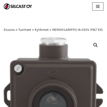
Siirry
suoraan
sisältöön
Etusivu
»
Tuotteet
»
Kytkimet
»
MERKKILAMPPU 1A 250V IP67 E10