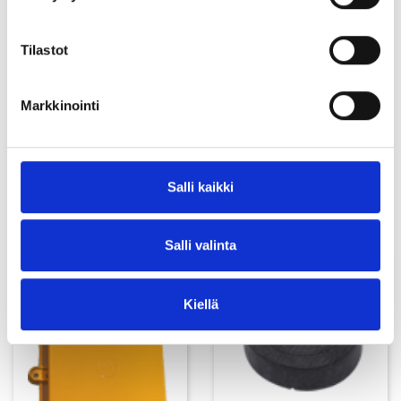
Clear
512 201
2045986
7229202
Tilastot
Clear
512 301
2045996
7229209
Markkinointi
3D/CAD-tiedostot saatavilla pyynnöstä. Ota yhteyttä
osoitteeseen
selcast@selcast.fi
Salli kaikki
Saatat olla kiinnostunut...
Salli valinta
Kiellä