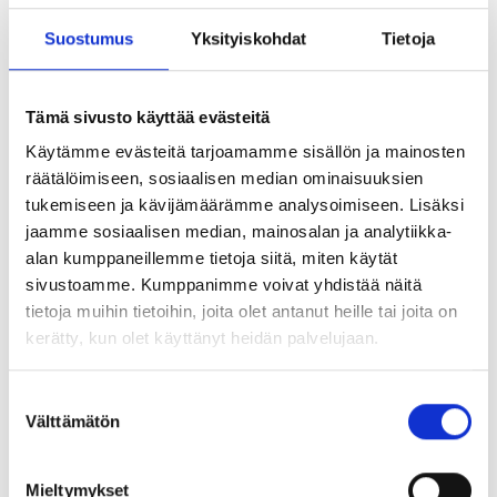
Suostumus
Yksityiskohdat
Tietoja
Metalliset holkkitiivisteet PK 16, kaapeli Ø 11 mm ja
merimalleissa Ø 10 mm. Merkkilamppu toimitetaan ilman
hohtolamppua (230V, E10 kanta, myydään erikseen til.nro
Tämä sivusto käyttää evästeitä
H920001). Merkkilampunkupu on suojattu ulkoisilta
kolhuilta. Saatavilla myös värillisellä kuvulla (punainen ,
Käytämme evästeitä tarjoamamme sisällön ja mainosten
oranssi ja vihreä). Ruuviliittimet.
räätälöimiseen, sosiaalisen median ominaisuuksien
tukemiseen ja kävijämäärämme analysoimiseen. Lisäksi
jaamme sosiaalisen median, mainosalan ja analytiikka-
Lisävarusteena (ei merimalleille)
moniosatiiviste
alan kumppaneillemme tietoja siitä, miten käytät
kaapelihalkaisijoille 7,5/10/12,5/15mm til.nro H517169
sivustoamme. Kumppanimme voivat yhdistää näitä
tietoja muihin tietoihin, joita olet antanut heille tai joita on
kerätty, kun olet käyttänyt heidän palvelujaan.
Saatavilla olevat vaihtoehdot
Suostumuksen
Välttämätön
valinta
Väri
Malli
Asennus
Tilausnro
Merimal
Mieltymykset
Clear
512 101
2045966
7229201