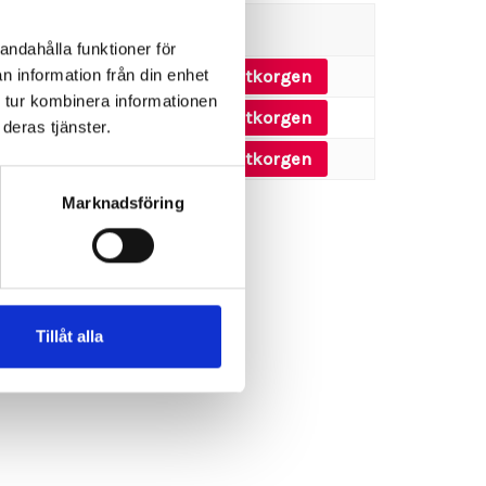
tal
andahålla funktioner för
+
n information från din enhet
Lägg till i offertkorgen
 tur kombinera informationen
+
Lägg till i offertkorgen
deras tjänster.
+
Lägg till i offertkorgen
Marknadsföring
Tillåt alla