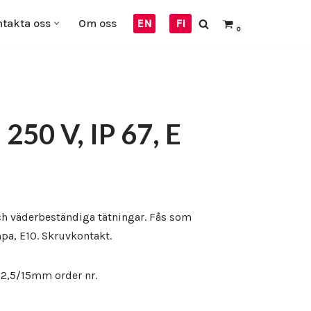
takta oss
Om oss
EN
FI
0
50 V, IP 67, E
ch väderbeständiga tätningar. Fås som
pa, E10. Skruvkontakt.
12,5/15mm order nr.