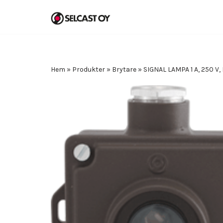
Hoppa
till
innehåll
Hem
»
Produkter
»
Brytare
»
SIGNAL LAMPA 1 A, 250 V, I