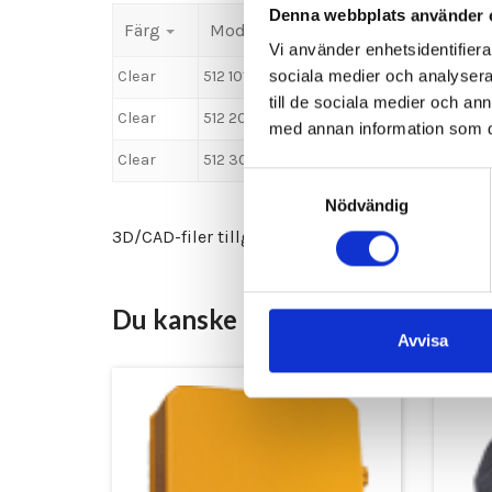
Denna webbplats använder 
Färg
Modell
Montering
Order 
Vi använder enhetsidentifierar
sociala medier och analysera 
Clear
512 101
204596
till de sociala medier och a
Clear
512 201
204598
med annan information som du 
Clear
512 301
204599
Samtyckesval
Nödvändig
3D/CAD-filer tillgängliga på begäran. Kontakta 
Du kanske är intresserad av …
Avvisa