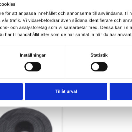
cookies
nr
Marinmodell
Beskrivning
Vikt
An
e för att anpassa innehållet och annonserna till användarna, tillh
-
vår trafik. Vi vidarebefordrar även sådana identifierare och anna
6
7229201
0,2 kg
nnons- och analysföretag som vi samarbetar med. Dessa kan i sin
-
6
7229202
0,2 kg
har tillhandahållit eller som de har samlat in när du har använt 
-
6
7229209
0,2 kg
Inställningar
Statistik
oss via
selcast@selcast.fi
Tillåt urval