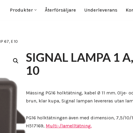
Produkter
Återförsäljare
Underleverans
Kon
P 67, E 10
SIGNAL LAMPA 1 A, 2
10
Mässing PG16 holktätning, kabel Ø 11 mm. Olje- o
brun, klar kupa, Signal lampan levereras utan lam
PG16 holktätningen även med dimension, 7,5/10/
H517169,
Multi-/lamelltätning.